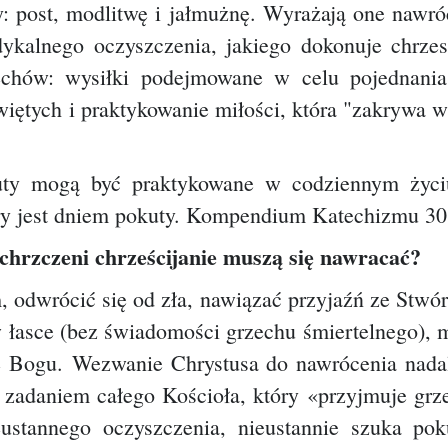
y: post, modlitwę i jałmużnę. Wyrażają one nawr
ykalnego oczyszczenia, jakiego dokonuje chrze
echów: wysiłki podejmowane w celu pojednania 
iętych i praktykowanie miłości, która "zakrywa w
ty mogą być praktykowane w codziennym życiu
tóry jest dniem pokuty. Kompendium Katechizmu 30
ochrzczeni chrześcijanie muszą się nawracać?
, odwrócić się od zła, nawiązać przyjaźń ze Stwó
 łasce (bez świadomości grzechu śmiertelnego), 
ię Bogu.
Wezwanie Chrystusa do nawrócenia nadal
 zadaniem całego Kościoła, który «przyjmuje grz
ieustannego oczyszczenia, nieustannie szuka p