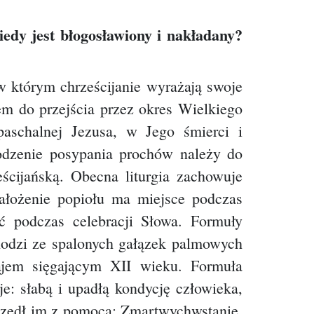
iedy jest błogosławiony i nakładany?
 w którym chrześcijanie wyrażają swoje
em do przejścia przez okres Wielkiego
paschalnej Jezusa, w Jego śmierci i
odzenie posypania prochów należy do
eścijańską.
Obecna liturgia zachowuje
nałożenie popiołu ma miejsce podczas
ć podczas celebracji Słowa. Formuły
hodzi ze spalonych gałązek palmowych
ajem sięgającym XII wieku. Formuła
je: słabą i upadłą kondycję człowieka,
zyszedł im z pomocą; Zmartwychwstanie,