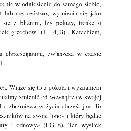
ócenie w odniesieniu do samego siebie,
st lub męczeństwo, wymienia się jako
się z bliźnim, łzy pokuty, troskę o
iele grzechów" (1 P 4, 8)". Katechizm,
 chrześcijanina, zwłaszcza w czasie
1.
rcą. Wiąże się to z pokutą i wyznaniem
musimy zmienić od wewnątrz (w swojej
 rozbrzmiewa w życiu chrześcijan. To
eszników na swoje łono» i który będąc
okuty i odnowy» (LG 8).
Ten wysiłek