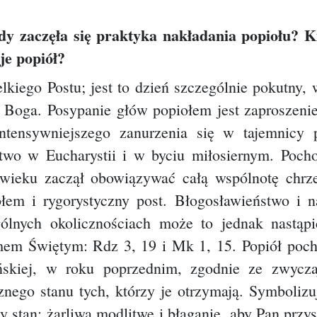
dy zaczęła się praktyka nakładania popiołu? K
je popiół?
kiego Postu; jest to dzień szczególnie pokutny,
o Boga.
Posypanie głów popiołem jest zaproszeni
ntensywniejszego zanurzenia się w tajemnicy 
ctwo w Eucharystii i w byciu miłosiernym.
Poch
 wieku zaczął obowiązywać całą wspólnotę chrz
ołem i rygorystyczny post. Błogosławieństwo i 
ólnych okolicznościach może to jednak nastąpi
smem Świętym: Rdz 3, 19 i Mk 1, 15.
Popiół poc
skiej, w roku poprzednim, zgodnie ze zwycz
nego stanu tych, którzy je otrzymają. Symbolizu
ny stan; żarliwą modlitwę i błaganie, aby Pan pr