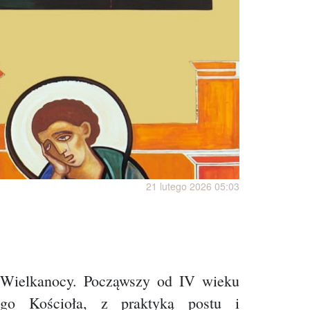
21 lutego 2026 05:03
 Wielkanocy. Począwszy od IV wieku
go Kościoła, z praktyką postu i