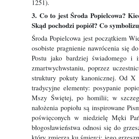
1251).
3. Co to jest Środa Popielcowa? Kie
Skąd pochodzi popiół? Co symbolizu
Środa Popielcowa jest początkiem Wiel
osobiste pragnienie nawrócenia się d
Postu jako bardziej świadomego i i
zmartwychwstaniu, poprzez uczestni
struktury pokuty kanonicznej. Od X
tradycyjne elementy: posypanie popi
Mszy Świętej, po homilii; w szczeg
nałożenia popiołu są inspirowane Pi
poświęconych w niedzielę Męki Pań
błogosławieństwa odnosi się do grzesz
który zmierza ku śmierci; jego grzesz