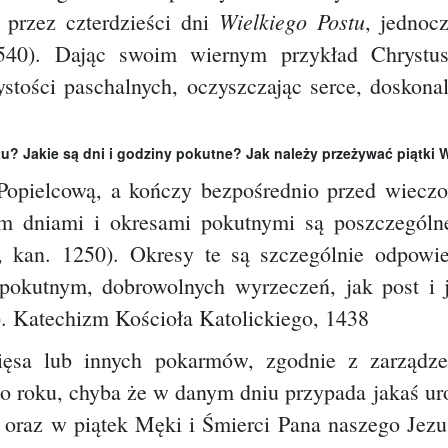
Wielkiego Postu
 przez czterdzieści dni
, jednoc
 540). Dając swoim wiernym przykład Chrystu
tości paschalnych, oczyszczając serce, doskonal
tu? Jakie są dni i godziny pokutne? Jak należy przeżywać piątki 
 Popielcową, a kończy bezpośrednio przed wiec
 dniami i okresami pokutnymi są poszczególne 
, kan. 1250).
Okresy te są szczególnie odpowie
pokutnym, dobrowolnych wyrzeczeń, jak post i j
). Katechizm Kościoła Katolickiego, 1438
ęsa lub innych pokarmów, zgodnie z zarządzen
o roku, chyba że w danym dniu przypada jakaś ur
ą oraz w piątek Męki i Śmierci Pana naszego Jez