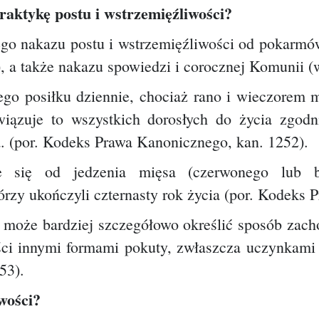
aktykę postu i wstrzemięźliwości?
nego nakazu postu i wstrzemięźliwości od poka
, a także nakazu spowiedzi i corocznej Komunii (
ego posiłku dziennie, chociaż rano i wieczorem 
iązuje to wszystkich dorosłych do życia zgod
a. (por. Kodeks Prawa Kanonicznego, kan. 1252).
ie się od jedzenia mięsa (czerwonego lub b
órzy ukończyli czternasty rok życia (por. Kodeks
 może bardziej szczegółowo określić sposób zach
ęści innymi formami pokuty, zwłaszcza uczynkami 
53).
iwości?