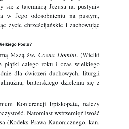
zy się z tajemnicą Jezusa na pustyni»
sa w Jego odosobnieniu na pustyni,
ąc życie chrześcijańskie i zachowując
Wielkiego Postu?
Coena Domini
zorną Mszą św.
. (Wielki
piątki całego roku i czas wielkiego
dnie dla ćwiczeń duchowych, liturgii
ałmużna, braterskiego dzielenia się z
iem Konferencji Episkopatu, należy
oczystość. Natomiast wstrzemięźliwość
usa (Kodeks Prawa Kanonicznego, kan.