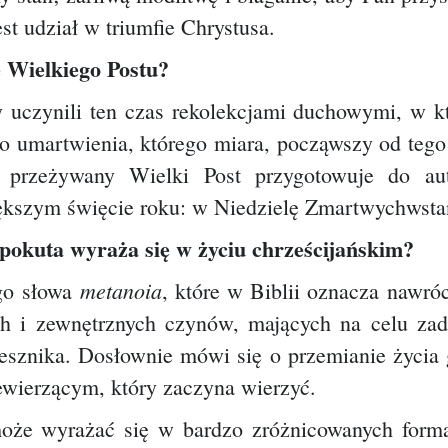
t udział w triumfie Chrystusa.
e Wielkiego Postu?
 uczynili ten czas rekolekcjami duchowymi, w k
go umartwienia, którego miara, począwszy od teg
 przeżywany Wielki Post przygotowuje do aut
ększym święcie roku: w Niedzielę Zmartwychwsta
pokuta wyraża się w życiu chrześcijańskim?
metanoia
ego słowa
, które w Biblii oznacza nawró
h i zewnętrznych czynów, mających na celu zad
zesznika. Dosłownie mówi się o przemianie życia
iewierzącym, który zaczyna wierzyć.
może wyrażać się w bardzo zróżnicowanych forma