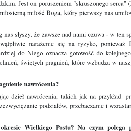
udzkim. Jest on poruszeniem "skruszonego serca" (P
miłosierną miłość Boga, który pierwszy nas umiło
 nas słyszy, że zawsze nad nami czuwa - w ten sp
wątpliwie narażenie się na ryzyko, ponieważ P
bardziej do Niego oznacza gotowość do kolejnego
chnień, świętych pragnień, które wzbudza w nas
ragnienie nawrócenia?
ąc dzieł nawrócenia, takich jak na przykład: p
rzezwyciężanie podziałów, przebaczanie i wzrasta
 okresie Wielkiego Postu? Na czym polega p