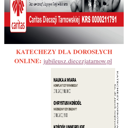
KATECHEZY DLA DOROSŁYCH
ONLINE:
jubileusz.diecezjatarnow.pl